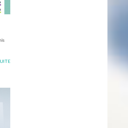
mis
SUITE