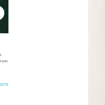
s
e pas
,
SUITE