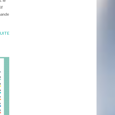
c le
if
emande
SUITE